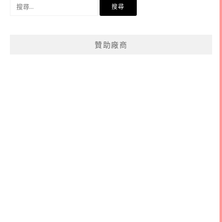
搜
尋
關
鍵
贊助廠商
字: