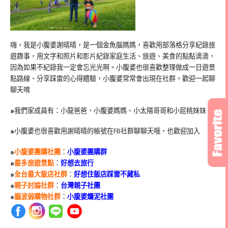
嗨，我是小腹婆謝晴晴，是一個金魚腦媽媽，喜歡用部落格分享紀錄旅
遊趣事，用文字和照片和影片紀錄家庭生活、旅遊、美食的點點滴滴，
因為如果不紀錄我一定會忘光光啊。小腹婆也很喜歡整理做成一日遊景
點路線、分享踩雷的心得體驗，小腹婆常常會出現在社群，歡迎一起聊
聊天唷
๑我們家成員有：小龍爸爸、小腹婆媽媽、小太陽哥哥和小屁桃妹妹
๑小腹婆也很喜歡用謝晴晴的帳號在
FB
社群聊聊天哦，也歡迎加入
๑
小腹婆團購社團
：
小腹婆團購群
๑
最多旅遊景點
：
好想去旅行
๑
全台最大飯店社群
：
好想住飯店踩雷不藏私
๑
親子討論社群
：
台灣親子社團
๑
腦波弱購物社群
：
小腹婆爛泥社團