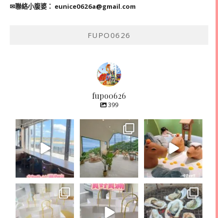
✉聯絡小腹婆：
eunice0626a@gmail.com
FUPO0626
fupo0626
399