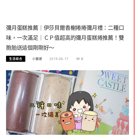
彌月蛋糕推薦｜伊莎貝爾香榭捲捲彌月禮：二種口
味，一次滿足｜ＣＰ值超高的彌月蛋糕捲推薦！雙
胞胎送這個剛剛好～
生活综合
小腹婆
2019-06-17
0