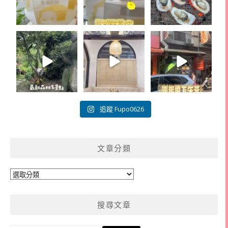
追蹤 Fupo0626
文章分類
文
章
分
搜尋文章
類