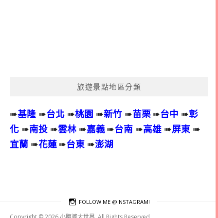
旅遊景點地區分類
➠
基隆
➠
台北
➠
桃園
➠
新竹
➠
苗栗
➠
台中
➠
彰
化
➠
南投
➠
雲林
➠
嘉義
➠
台南
➠
高雄
➠
屏東
➠
宜蘭
➠
花蓮
➠
台東
➠
澎湖
FOLLOW ME @INSTAGRAM!
Copyright © 2026 小腹婆大世界. All Rights Reserved.