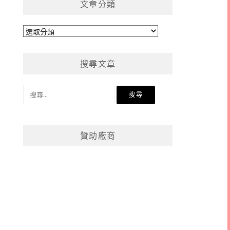
文章分類
文
章
分
搜尋文章
類
搜
尋
關
鍵
贊助廠商
字: