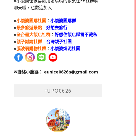
๑小腹婆也很喜歡用謝晴晴的帳號在
FB
社群聊
聊天哦，也歡迎加入
๑
小腹婆團購社團
：
小腹婆團購群
๑
最多旅遊景點
：
好想去旅行
๑
全台最大飯店社群
：
好想住飯店踩雷不藏私
๑
親子討論社群
：
台灣親子社團
๑
腦波弱購物社群
：
小腹婆爛泥社團
✉聯絡小腹婆：
eunice0626a@gmail.com
FUPO0626