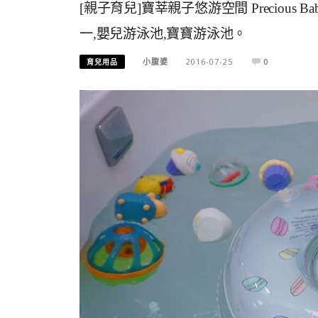
[親子育兒]寶莘親子悠游空間 Precious
一,嬰兒游泳池,寶寶游泳池。
小腹婆
2016-07-25
0
育兒用品