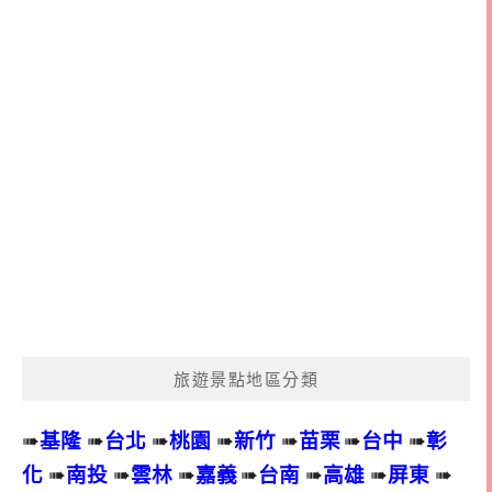
旅遊景點地區分類
➠
基隆
➠
台北
➠
桃園
➠
新竹
➠
苗栗
➠
台中
➠
彰
化
➠
南投
➠
雲林
➠
嘉義
➠
台南
➠
高雄
➠
屏東
➠