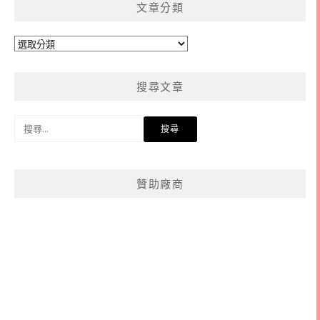
文章分類
文
章
分
搜尋文章
類
搜
尋
關
鍵
贊助廠商
字: