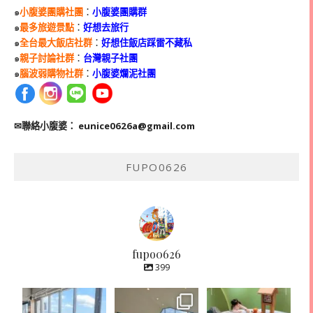
๑
小腹婆團購社團
：
小腹婆團購群
๑
最多旅遊景點
：
好想去旅行
๑
全台最大飯店社群
：
好想住飯店踩雷不藏私
๑
親子討論社群
：
台灣親子社團
๑
腦波弱購物社群
：
小腹婆爛泥社團
✉聯絡小腹婆：
eunice0626a@gmail.com
FUPO0626
fupo0626
399