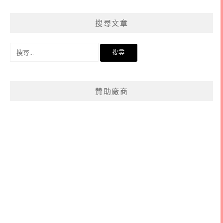
章
分
搜尋文章
類
搜
尋
關
鍵
贊助廠商
字: