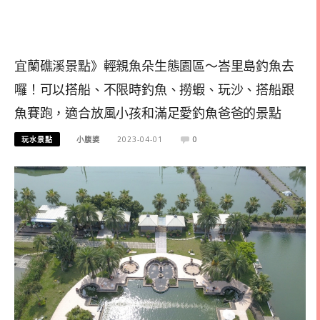
宜蘭礁溪景點》輕親魚朵生態園區～峇里島釣魚去
囉！可以搭船、不限時釣魚、撈蝦、玩沙、搭船跟
魚賽跑，適合放風小孩和滿足愛釣魚爸爸的景點
玩水景點
小腹婆
2023-04-01
0