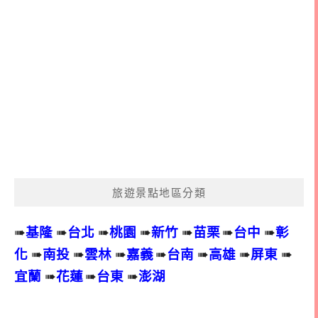
旅遊景點地區分類
➠
基隆
➠
台北
➠
桃園
➠
新竹
➠
苗栗
➠
台中
➠
彰
化
➠
南投
➠
雲林
➠
嘉義
➠
台南
➠
高雄
➠
屏東
➠
宜蘭
➠
花蓮
➠
台東
➠
澎湖