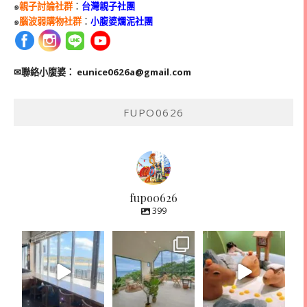
๑
親子討論社群
：
台灣親子社團
๑
腦波弱購物社群
：
小腹婆爛泥社團
✉聯絡小腹婆：
eunice0626a@gmail.com
FUPO0626
fupo0626
399