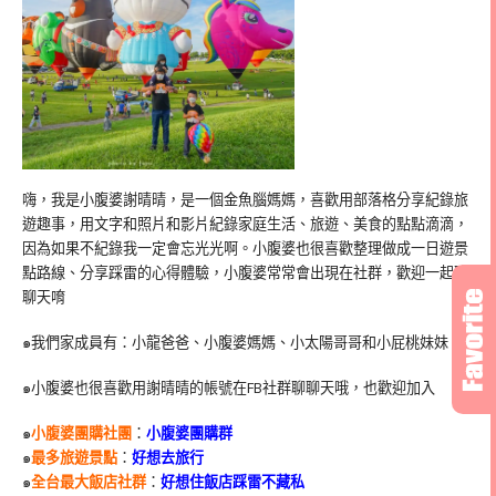
嗨，我是小腹婆謝晴晴，是一個金魚腦媽媽，喜歡用部落格分享紀錄旅
遊趣事，用文字和照片和影片紀錄家庭生活、旅遊、美食的點點滴滴，
因為如果不紀錄我一定會忘光光啊。小腹婆也很喜歡整理做成一日遊景
點路線、分享踩雷的心得體驗，小腹婆常常會出現在社群，歡迎一起聊
聊天唷
๑我們家成員有：小龍爸爸、小腹婆媽媽、小太陽哥哥和小屁桃妹妹
๑小腹婆也很喜歡用謝晴晴的帳號在
FB
社群聊聊天哦，也歡迎加入
๑
小腹婆團購社團
：
小腹婆團購群
๑
最多旅遊景點
：
好想去旅行
๑
全台最大飯店社群
：
好想住飯店踩雷不藏私