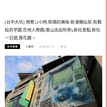
[台中大坑] 熬煮12小時,柴燒的美味:新凍嫩仙草,有顆
粒的芋圓,在地人帶路(東山派出所旁),新社景點,新社
一日遊,賞花趣。
台中美食
小腹婆
2016-02-12
0