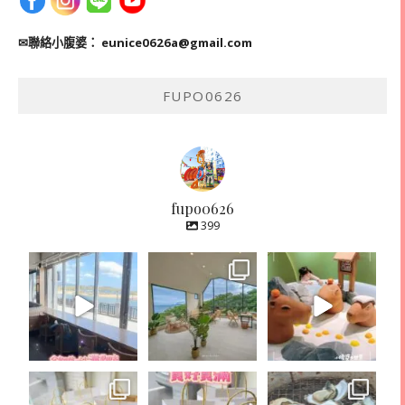
✉聯絡小腹婆：
eunice0626a@gmail.com
FUPO0626
fupo0626
399