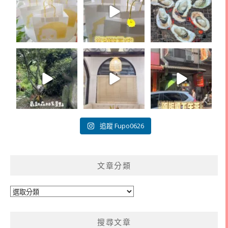
追蹤 Fupo0626
文章分類
文
章
分
搜尋文章
類