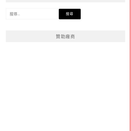
搜
尋
關
鍵
贊助廠商
字: