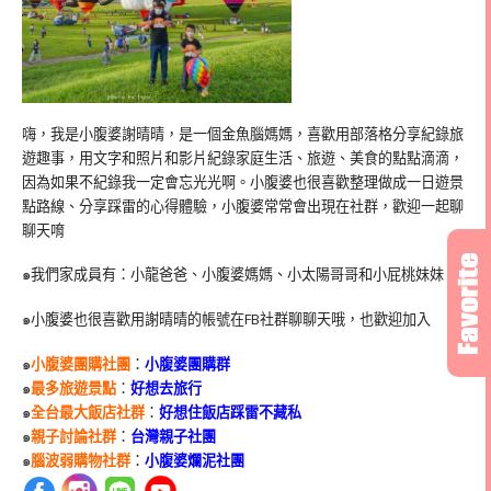
嗨，我是小腹婆謝晴晴，是一個金魚腦媽媽，喜歡用部落格分享紀錄旅
遊趣事，用文字和照片和影片紀錄家庭生活、旅遊、美食的點點滴滴，
因為如果不紀錄我一定會忘光光啊。小腹婆也很喜歡整理做成一日遊景
點路線、分享踩雷的心得體驗，小腹婆常常會出現在社群，歡迎一起聊
聊天唷
๑我們家成員有：小龍爸爸、小腹婆媽媽、小太陽哥哥和小屁桃妹妹
๑小腹婆也很喜歡用謝晴晴的帳號在
FB
社群聊聊天哦，也歡迎加入
๑
小腹婆團購社團
：
小腹婆團購群
๑
最多旅遊景點
：
好想去旅行
๑
全台最大飯店社群
：
好想住飯店踩雷不藏私
๑
親子討論社群
：
台灣親子社團
๑
腦波弱購物社群
：
小腹婆爛泥社團