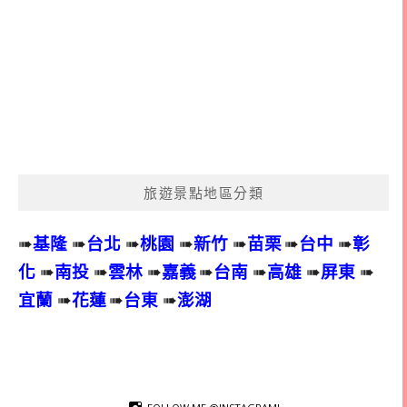
旅遊景點地區分類
➠
基隆
➠
台北
➠
桃園
➠
新竹
➠
苗栗
➠
台中
➠
彰
化
➠
南投
➠
雲林
➠
嘉義
➠
台南
➠
高雄
➠
屏東
➠
宜蘭
➠
花蓮
➠
台東
➠
澎湖