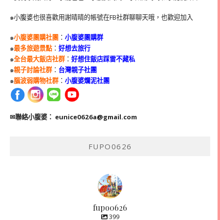
๑小腹婆也很喜歡用謝晴晴的帳號在
FB
社群聊聊天哦，也歡迎加入
๑
小腹婆團購社團
：
小腹婆團購群
๑
最多旅遊景點
：
好想去旅行
๑
全台最大飯店社群
：
好想住飯店踩雷不藏私
๑
親子討論社群
：
台灣親子社團
๑
腦波弱購物社群
：
小腹婆爛泥社團
✉聯絡小腹婆：
eunice0626a@gmail.com
FUPO0626
fupo0626
399