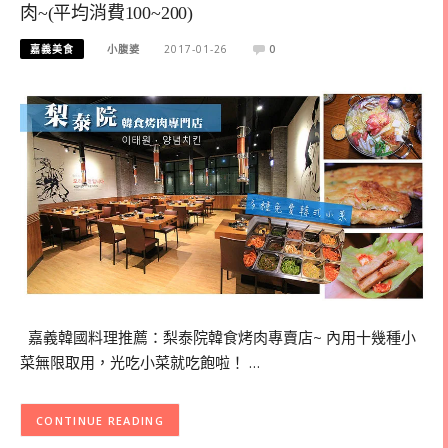
肉~(平均消費100~200)
嘉義美食
小腹婆
2017-01-26
0
嘉義韓國料理推薦：梨泰院韓食烤肉專賣店~ 內用十幾種小
菜無限取用，光吃小菜就吃飽啦！ …
CONTINUE READING