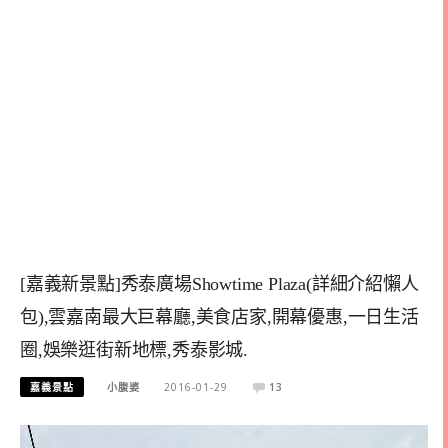
[嘉義新景點]秀泰廣場Showtime Plaza(詳細介紹懶人
包),雲嘉南最大巨幕廳,美食店家,開幕優惠,一日生活
圈,娛樂逛街新地標,秀泰影城.
嘉義景點
小腹婆
2016-01-29
13