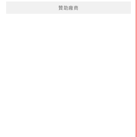
鍵
贊助廠商
字: