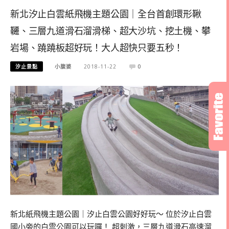
新北汐止白雲紙飛機主題公園｜全台首創環形鞦
韆、三層九道滑石溜滑梯、超大沙坑、挖土機、攀
岩場、蹺蹺板超好玩！大人超快只要五秒！
汐止景點
小腹婆
2018-11-22
0
新北紙飛機主題公園｜汐止白雲公園好好玩～ 位於汐止白雲
國小旁的白雲公園可以玩囉！ 超刺激，三層九道滑石高速溜