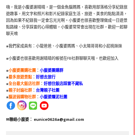
嗨，我是小腹婆謝晴晴，是一個金魚腦媽媽，喜歡用部落格分享紀錄旅
遊趣事，用文字和照片和影片紀錄家庭生活、旅遊、美食的點點滴滴，
因為如果不紀錄我一定會忘光光啊。小腹婆也很喜歡整理做成一日遊景
點路線、分享踩雷的心得體驗，小腹婆常常會出現在社群，歡迎一起聊
聊天唷
๑我們家成員有：小龍爸爸、小腹婆媽媽、小太陽哥哥和小屁桃妹妹
๑小腹婆也很喜歡用謝晴晴的帳號在
FB
社群聊聊天哦，也歡迎加入
๑
小腹婆團購社團
：
小腹婆團購群
๑
最多旅遊景點
：
好想去旅行
๑
全台最大飯店社群
：
好想住飯店踩雷不藏私
๑
親子討論社群
：
台灣親子社團
๑
腦波弱購物社群
：
小腹婆爛泥社團
✉聯絡小腹婆：
eunice0626a@gmail.com