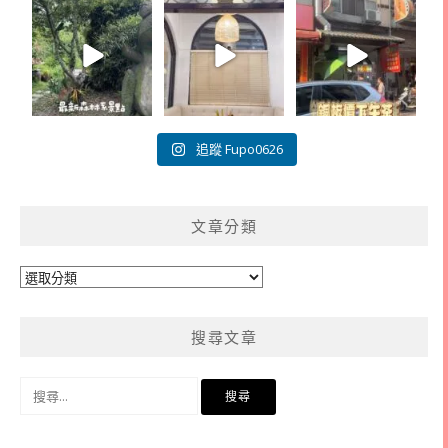
追蹤 Fupo0626
文章分類
文
章
分
搜尋文章
類
搜
尋
關