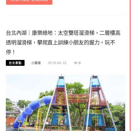
台北內湖｜康樂綠地：太空雙塔溜滑梯，二層樓高
透明溜滑梯，攀爬直上訓練小朋友的握力，玩不
停！
台北景點
小腹婆
2019-06-10
0