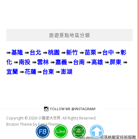
旅遊景點地區分類
➠
基隆
➠
台北
➠
桃園
➠
新竹
➠
苗栗
➠
台中
➠
彰
化
➠
南投
➠
雲林
➠
嘉義
➠
台南
➠
高雄
➠
屏東
➠
宜蘭
➠
花蓮
➠
台東
➠
澎湖
FOLLOW ME @INSTAGRAM!
Copyright © 2026 小腹婆大世界. All Rights Reserved.
Boston Theme by
FameThemes
Blogimove部落格搬家技術服務