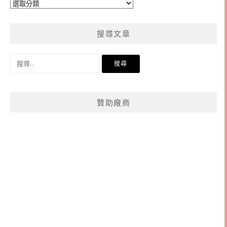
文
章
分
搜尋文章
類
搜
尋
關
鍵
贊助廠商
字: