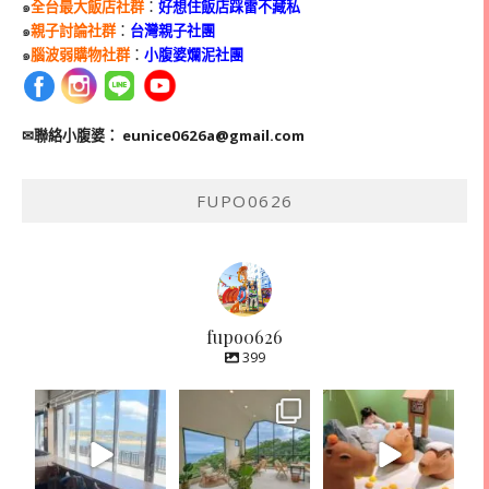
๑
全台最大飯店社群
：
好想住飯店踩雷不藏私
๑
親子討論社群
：
台灣親子社團
๑
腦波弱購物社群
：
小腹婆爛泥社團
✉聯絡小腹婆：
eunice0626a@gmail.com
FUPO0626
fupo0626
399