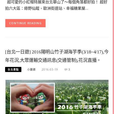
超可愛的小紅帽特展來台北華山了～每個角落都好拍！ 超好
拍六大區：綠野仙蹤、歐洲街道站、幸福糖果屋…
CONTINUE READING
[台北一日遊] 2016陽明山竹子湖海芋季(3/18~4/17),今
年花況,大眾運輸交通訊息(交通管制),花況直播。
台北景點
小腹婆
2016-03-19
3