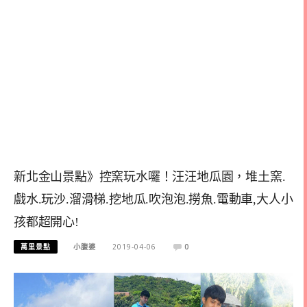
新北金山景點》控窯玩水囉！汪汪地瓜園，堆土窯.
戲水.玩沙.溜滑梯.挖地瓜.吹泡泡.撈魚.電動車,大人小
孩都超開心!
萬里景點
小腹婆
2019-04-06
0