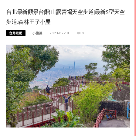
台北最新觀景台|碧山露營場天空步道|最新S型天空
步道.森林王子小屋
台北景點
小腹婆
2023-02-18
0