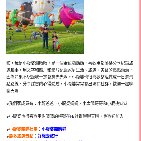
嗨，我是小腹婆謝晴晴，是一個金魚腦媽媽，喜歡用部落格分享紀錄旅
遊趣事，用文字和照片和影片紀錄家庭生活、旅遊、美食的點點滴滴，
因為如果不紀錄我一定會忘光光啊。小腹婆也很喜歡整理做成一日遊景
點路線、分享踩雷的心得體驗，小腹婆常常會出現在社群，歡迎一起聊
聊天唷
๑我們家成員有：小龍爸爸、小腹婆媽媽、小太陽哥哥和小屁桃妹妹
๑小腹婆也很喜歡用謝晴晴的帳號在
FB
社群聊聊天哦，也歡迎加入
๑
小腹婆團購社團
：
小腹婆團購群
๑
最多旅遊景點
：
好想去旅行