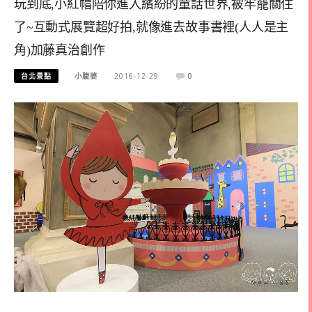
玩到底,小紅帽陪你進入繽紛的童話世界,被牢籠關住
了~互動式展覽超好拍,就像進去故事書裡(人人是主
角)加藤真治創作
台北景點
小腹婆
2016-12-29
0