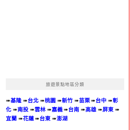
旅遊景點地區分類
➠
基隆
➠
台北
➠
桃園
➠
新竹
➠
苗栗
➠
台中
➠
彰
化
➠
南投
➠
雲林
➠
嘉義
➠
台南
➠
高雄
➠
屏東
➠
宜蘭
➠
花蓮
➠
台東
➠
澎湖