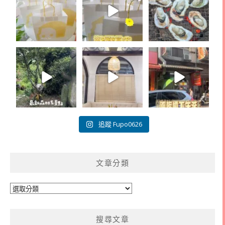
追蹤 Fupo0626
文章分類
文
章
分
搜尋文章
類