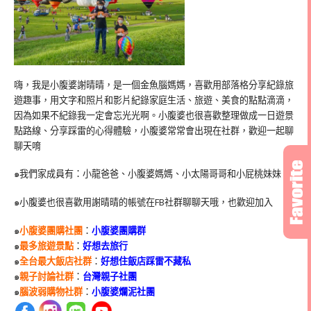
嗨，我是小腹婆謝晴晴，是一個金魚腦媽媽，喜歡用部落格分享紀錄旅
遊趣事，用文字和照片和影片紀錄家庭生活、旅遊、美食的點點滴滴，
因為如果不紀錄我一定會忘光光啊。小腹婆也很喜歡整理做成一日遊景
點路線、分享踩雷的心得體驗，小腹婆常常會出現在社群，歡迎一起聊
聊天唷
๑我們家成員有：小龍爸爸、小腹婆媽媽、小太陽哥哥和小屁桃妹妹
๑小腹婆也很喜歡用謝晴晴的帳號在
FB
社群聊聊天哦，也歡迎加入
๑
小腹婆團購社團
：
小腹婆團購群
๑
最多旅遊景點
：
好想去旅行
๑
全台最大飯店社群
：
好想住飯店踩雷不藏私
๑
親子討論社群
：
台灣親子社團
๑
腦波弱購物社群
：
小腹婆爛泥社團