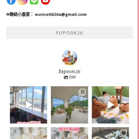
✉聯絡小腹婆：
eunice0626a@gmail.com
FUPO0626
fupo0626
399