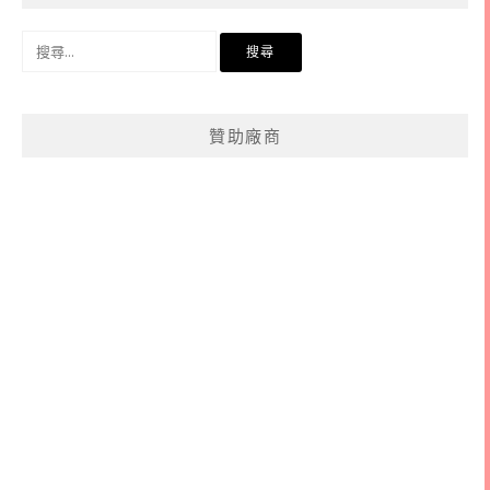
搜
尋
關
鍵
贊助廠商
字: