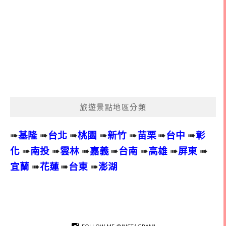
旅遊景點地區分類
➠
基隆
➠
台北
➠
桃園
➠
新竹
➠
苗栗
➠
台中
➠
彰
化
➠
南投
➠
雲林
➠
嘉義
➠
台南
➠
高雄
➠
屏東
➠
宜蘭
➠
花蓮
➠
台東
➠
澎湖