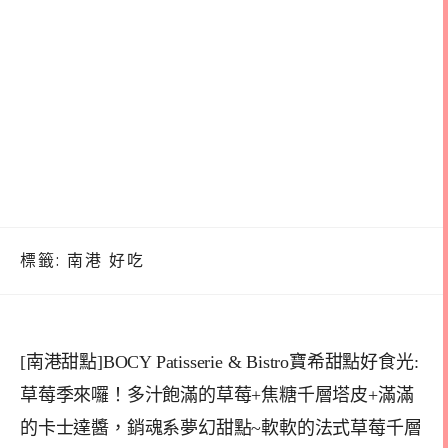
標籤:
南港 好吃
[南港甜點]BOCY Patisserie & Bistro寶希甜點好食光:
草莓季來囉！多汁飽滿的草莓+焦糖千層塔皮+滿滿
的卡士達醬，銷魂系夢幻甜點~軟軟的法式草莓千層