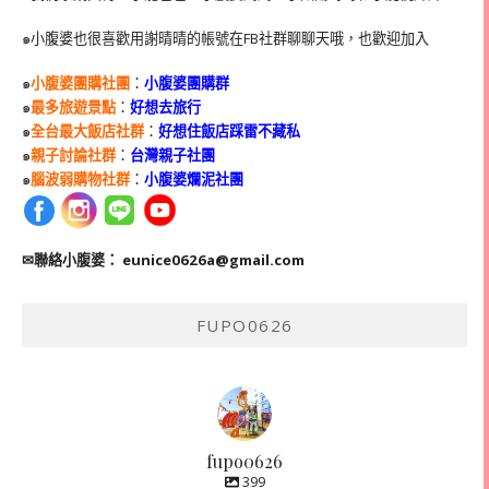
๑小腹婆也很喜歡用謝晴晴的帳號在
FB
社群聊聊天哦，也歡迎加入
๑
小腹婆團購社團
：
小腹婆團購群
๑
最多旅遊景點
：
好想去旅行
๑
全台最大飯店社群
：
好想住飯店踩雷不藏私
๑
親子討論社群
：
台灣親子社團
๑
腦波弱購物社群
：
小腹婆爛泥社團
✉聯絡小腹婆：
eunice0626a@gmail.com
FUPO0626
fupo0626
399