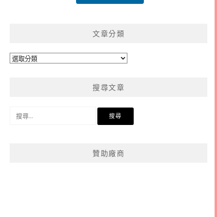
文章分類
文
章
分
搜尋文章
類
搜
尋
關
鍵
贊助廠商
字: