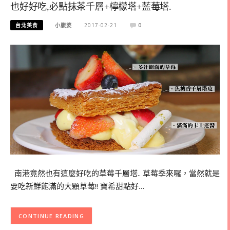
也好好吃,必點抹茶千層+檸檬塔+藍莓塔.
台北美食
小腹婆
2017-02-21
0
南港竟然也有這麼好吃的草莓千層塔.. 草莓季來囉，當然就是
要吃新鮮飽滿的大顆草莓!! 寶希甜點好…
CONTINUE READING