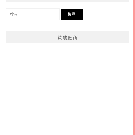
搜
尋
關
鍵
贊助廠商
字: