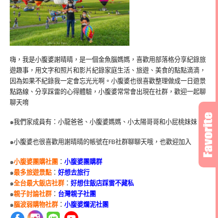
嗨，我是小腹婆謝晴晴，是一個金魚腦媽媽，喜歡用部落格分享紀錄旅
遊趣事，用文字和照片和影片紀錄家庭生活、旅遊、美食的點點滴滴，
因為如果不紀錄我一定會忘光光啊。小腹婆也很喜歡整理做成一日遊景
點路線、分享踩雷的心得體驗，小腹婆常常會出現在社群，歡迎一起聊
聊天唷
๑我們家成員有：小龍爸爸、小腹婆媽媽、小太陽哥哥和小屁桃妹妹
๑小腹婆也很喜歡用謝晴晴的帳號在
FB
社群聊聊天哦，也歡迎加入
๑
小腹婆團購社團
：
小腹婆團購群
๑
最多旅遊景點
：
好想去旅行
๑
全台最大飯店社群
：
好想住飯店踩雷不藏私
๑
親子討論社群
：
台灣親子社團
๑
腦波弱購物社群
：
小腹婆爛泥社團