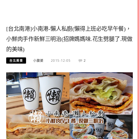
[台北南港]小南港-懶人私廚(懶得上班必吃早午餐)，
小鮮肉手作新鮮三明治(招牌媽媽味.花生劈腿了.現做
的美味)
台北美食
小腹婆
2015-12-05
2