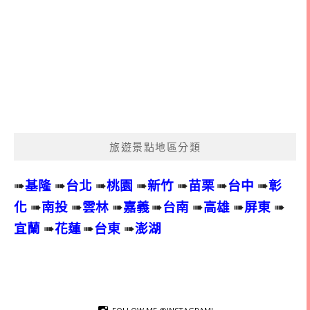
旅遊景點地區分類
➠
基隆
➠
台北
➠
桃園
➠
新竹
➠
苗栗
➠
台中
➠
彰
化
➠
南投
➠
雲林
➠
嘉義
➠
台南
➠
高雄
➠
屏東
➠
宜蘭
➠
花蓮
➠
台東
➠
澎湖