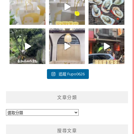
追蹤 Fupo0626
文章分類
文
章
分
搜尋文章
類