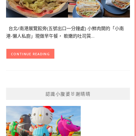
台北/南港展覽館旁(五號出口一分鐘處) 小鮮肉開的「小南
港-懶人私廚」現做早午餐， 軟嫩的吐司質…
CONTINUE READING
認識小腹婆🐰謝晴晴