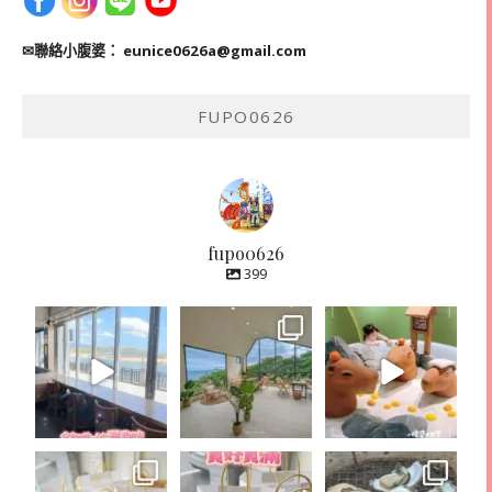
✉聯絡小腹婆：
eunice0626a@gmail.com
FUPO0626
fupo0626
399