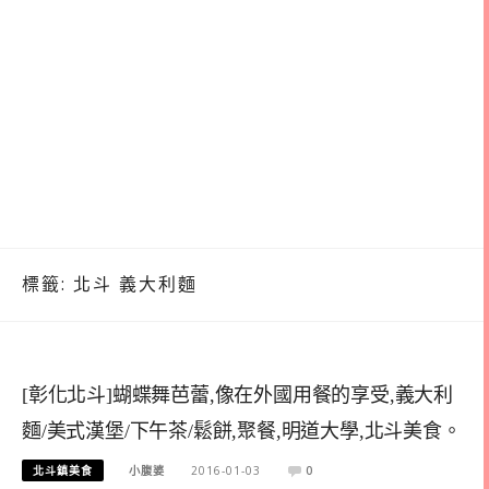
標籤:
北斗 義大利麵
[彰化北斗]蝴蝶舞芭蕾,像在外國用餐的享受,義大利
麵/美式漢堡/下午茶/鬆餅,聚餐,明道大學,北斗美食。
北斗鎮美食
小腹婆
2016-01-03
0