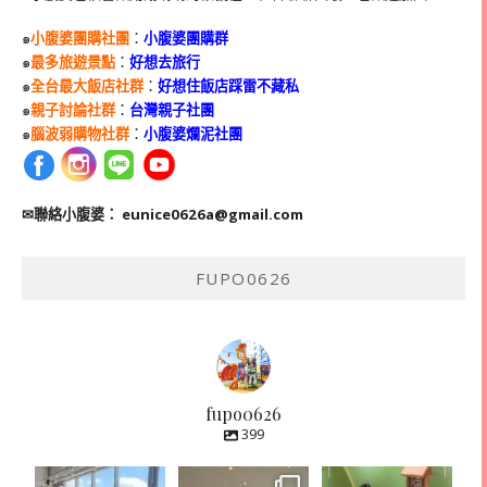
๑
小腹婆團購社團
：
小腹婆團購群
๑
最多旅遊景點
：
好想去旅行
๑
全台最大飯店社群
：
好想住飯店踩雷不藏私
๑
親子討論社群
：
台灣親子社團
๑
腦波弱購物社群
：
小腹婆爛泥社團
✉聯絡小腹婆：
eunice0626a@gmail.com
FUPO0626
fupo0626
399