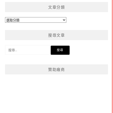
文章分類
文
章
分
搜尋文章
類
搜
尋
關
鍵
贊助廠商
字: