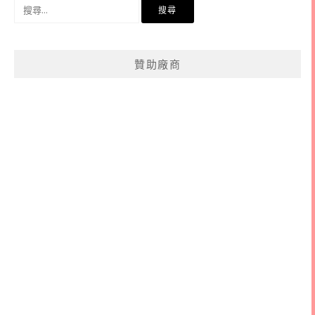
搜
尋
關
鍵
贊助廠商
字: