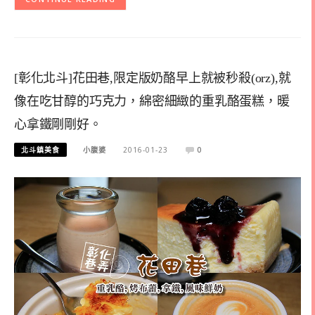
[彰化北斗]花田巷,限定版奶酪早上就被秒殺(orz),就
像在吃甘醇的巧克力，綿密細緻的重乳酪蛋糕，暖
心拿鐵剛剛好。
北斗鎮美食
小腹婆
2016-01-23
0