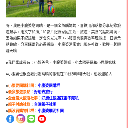
嗨，我是小腹婆謝晴晴，是一個金魚腦媽媽，喜歡用部落格分享紀錄旅
遊趣事，用文字和照片和影片紀錄家庭生活、旅遊、美食的點點滴滴，
因為如果不紀錄我一定會忘光光啊。小腹婆也很喜歡整理做成一日遊景
點路線、分享踩雷的心得體驗，小腹婆常常會出現在社群，歡迎一起聊
聊天唷
๑我們家成員有：小龍爸爸、小腹婆媽媽、小太陽哥哥和小屁桃妹妹
๑小腹婆也很喜歡用謝晴晴的帳號在
FB
社群聊聊天哦，也歡迎加入
๑
小腹婆團購社團
：
小腹婆團購群
๑
最多旅遊景點
：
好想去旅行
๑
全台最大飯店社群
：
好想住飯店踩雷不藏私
๑
親子討論社群
：
台灣親子社團
๑
腦波弱購物社群
：
小腹婆爛泥社團