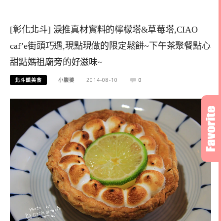
[彰化北斗] 淚推真材實料的檸檬塔&草莓塔,CIAO
caf’e街頭巧遇,現點現做的限定鬆餅~下午茶聚餐點心
甜點媽祖廟旁的好滋味~
北斗鎮美食
小腹婆
2014-08-10
0