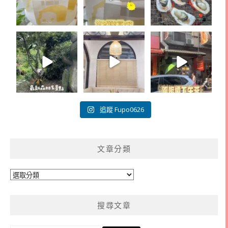
追蹤 Fupo0626
文章分類
文
章
分
搜尋文章
類