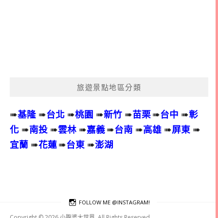
旅遊景點地區分類
➠
基隆
➠
台北
➠
桃園
➠
新竹
➠
苗栗
➠
台中
➠
彰
化
➠
南投
➠
雲林
➠
嘉義
➠
台南
➠
高雄
➠
屏東
➠
宜蘭
➠
花蓮
➠
台東
➠
澎湖
FOLLOW ME @INSTAGRAM!
Copyright © 2026 小腹婆大世界. All Rights Reserved.