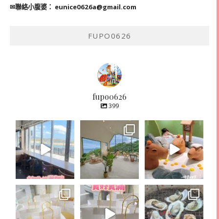
✉聯絡小腹婆：
eunice0626a@gmail.com
FUPO0626
fupo0626
399