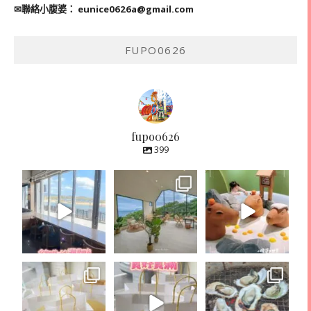
✉聯絡小腹婆：
eunice0626a@gmail.com
FUPO0626
fupo0626
399