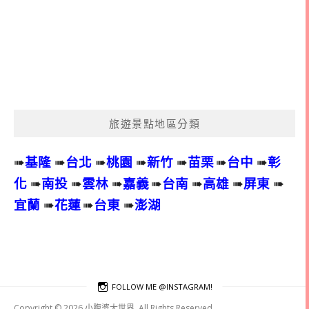
旅遊景點地區分類
➠
基隆
➠
台北
➠
桃園
➠
新竹
➠
苗栗
➠
台中
➠
彰
化
➠
南投
➠
雲林
➠
嘉義
➠
台南
➠
高雄
➠
屏東
➠
宜蘭
➠
花蓮
➠
台東
➠
澎湖
FOLLOW ME @INSTAGRAM!
Copyright © 2026 小腹婆大世界. All Rights Reserved.