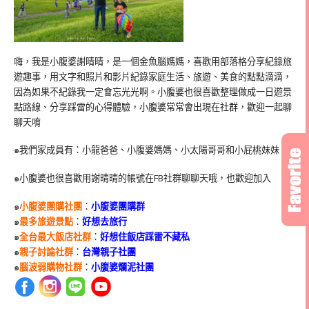
嗨，我是小腹婆謝晴晴，是一個金魚腦媽媽，喜歡用部落格分享紀錄旅
遊趣事，用文字和照片和影片紀錄家庭生活、旅遊、美食的點點滴滴，
因為如果不紀錄我一定會忘光光啊。小腹婆也很喜歡整理做成一日遊景
點路線、分享踩雷的心得體驗，小腹婆常常會出現在社群，歡迎一起聊
聊天唷
๑我們家成員有：小龍爸爸、小腹婆媽媽、小太陽哥哥和小屁桃妹妹
๑小腹婆也很喜歡用謝晴晴的帳號在
FB
社群聊聊天哦，也歡迎加入
๑
小腹婆團購社團
：
小腹婆團購群
๑
最多旅遊景點
：
好想去旅行
๑
全台最大飯店社群
：
好想住飯店踩雷不藏私
๑
親子討論社群
：
台灣親子社團
๑
腦波弱購物社群
：
小腹婆爛泥社團