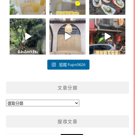
追蹤 Fupo0626
文章分類
文
章
分
搜尋文章
類