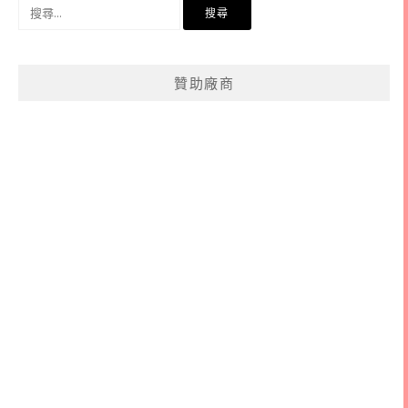
搜
尋
關
鍵
贊助廠商
字: