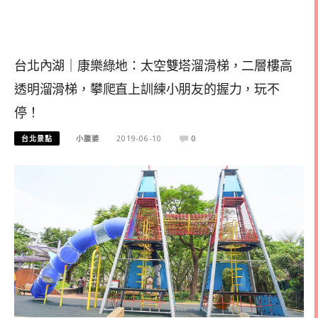
台北內湖｜康樂綠地：太空雙塔溜滑梯，二層樓高
透明溜滑梯，攀爬直上訓練小朋友的握力，玩不
停！
台北景點
小腹婆
2019-06-10
0