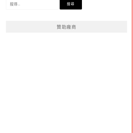
搜
尋
關
鍵
贊助廠商
字: