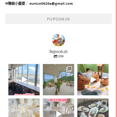
✉聯絡小腹婆：
eunice0626a@gmail.com
FUPO0626
fupo0626
399