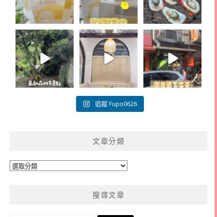
追蹤 Fupo0626
文章分類
文
章
分
搜尋文章
類