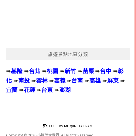
旅遊景點地區分類
➠
基隆
➠
台北
➠
桃園
➠
新竹
➠
苗栗
➠
台中
➠
彰
化
➠
南投
➠
雲林
➠
嘉義
➠
台南
➠
高雄
➠
屏東
➠
宜蘭
➠
花蓮
➠
台東
➠
澎湖
FOLLOW ME @INSTAGRAM!
Copyright © 2026 小腹婆大世界. All Rights Reserved.