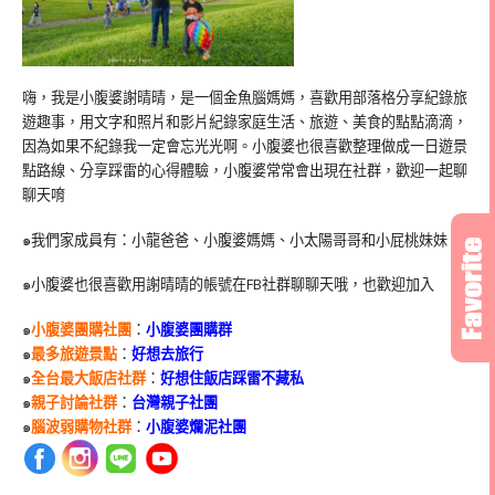
嗨，我是小腹婆謝晴晴，是一個金魚腦媽媽，喜歡用部落格分享紀錄旅
遊趣事，用文字和照片和影片紀錄家庭生活、旅遊、美食的點點滴滴，
因為如果不紀錄我一定會忘光光啊。小腹婆也很喜歡整理做成一日遊景
點路線、分享踩雷的心得體驗，小腹婆常常會出現在社群，歡迎一起聊
聊天唷
๑我們家成員有：小龍爸爸、小腹婆媽媽、小太陽哥哥和小屁桃妹妹
๑小腹婆也很喜歡用謝晴晴的帳號在
FB
社群聊聊天哦，也歡迎加入
๑
小腹婆團購社團
：
小腹婆團購群
๑
最多旅遊景點
：
好想去旅行
๑
全台最大飯店社群
：
好想住飯店踩雷不藏私
๑
親子討論社群
：
台灣親子社團
๑
腦波弱購物社群
：
小腹婆爛泥社團