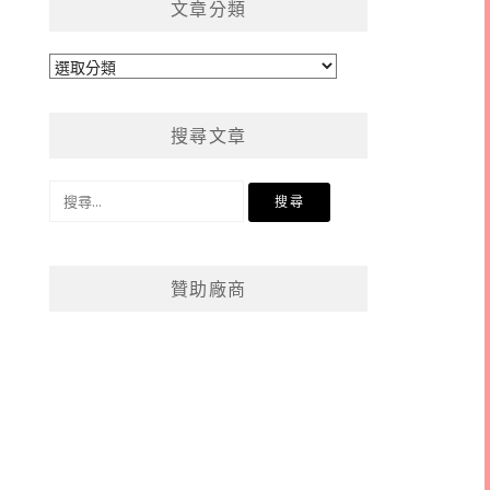
文章分類
文
章
分
搜尋文章
類
搜
尋
關
鍵
贊助廠商
字: