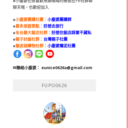
๑小腹婆也很喜歡用謝晴晴的帳號在
FB
社群聊
聊天哦，也歡迎加入
๑
小腹婆團購社團
：
小腹婆團購群
๑
最多旅遊景點
：
好想去旅行
๑
全台最大飯店社群
：
好想住飯店踩雷不藏私
๑
親子討論社群
：
台灣親子社團
๑
腦波弱購物社群
：
小腹婆爛泥社團
✉聯絡小腹婆：
eunice0626a@gmail.com
FUPO0626