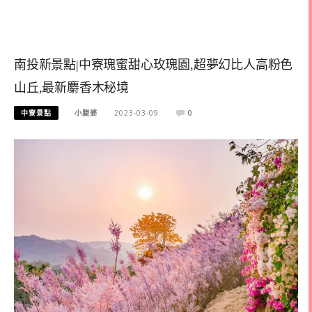
南投新景點|中寮瑰蜜甜心玫瑰園,超夢幻比人高粉色
山丘,最新麝香木秘境
中寮景點
小腹婆
2023-03-09
0