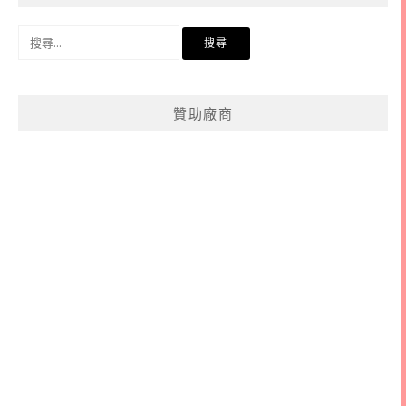
搜
尋
關
鍵
贊助廠商
字: