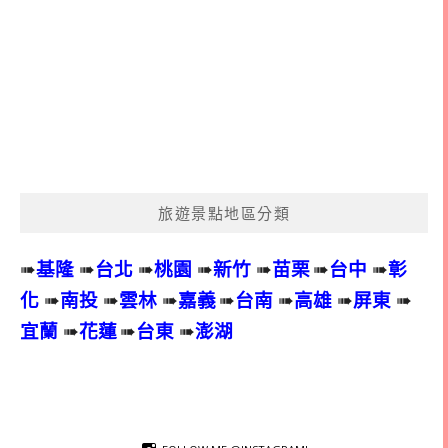
旅遊景點地區分類
➠
基隆
➠
台北
➠
桃園
➠
新竹
➠
苗栗
➠
台中
➠
彰
化
➠
南投
➠
雲林
➠
嘉義
➠
台南
➠
高雄
➠
屏東
➠
宜蘭
➠
花蓮
➠
台東
➠
澎湖