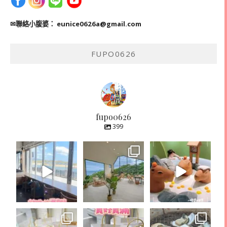
✉聯絡小腹婆：
eunice0626a@gmail.com
FUPO0626
fupo0626
399