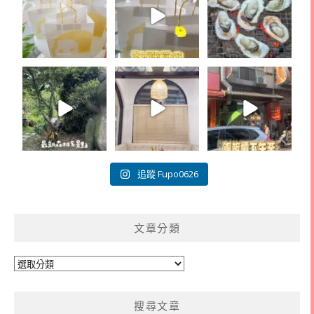
追蹤 Fupo0626
文章分類
文
章
分
搜尋文章
類