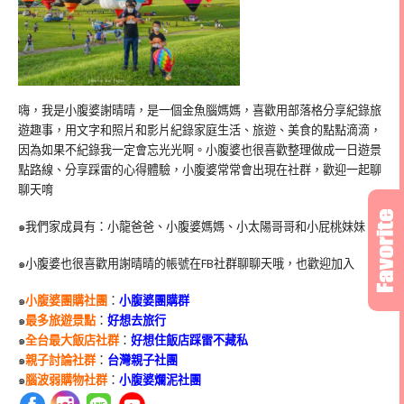
嗨，我是小腹婆謝晴晴，是一個金魚腦媽媽，喜歡用部落格分享紀錄旅
遊趣事，用文字和照片和影片紀錄家庭生活、旅遊、美食的點點滴滴，
因為如果不紀錄我一定會忘光光啊。小腹婆也很喜歡整理做成一日遊景
點路線、分享踩雷的心得體驗，小腹婆常常會出現在社群，歡迎一起聊
聊天唷
๑我們家成員有：小龍爸爸、小腹婆媽媽、小太陽哥哥和小屁桃妹妹
๑小腹婆也很喜歡用謝晴晴的帳號在
FB
社群聊聊天哦，也歡迎加入
๑
小腹婆團購社團
：
小腹婆團購群
๑
最多旅遊景點
：
好想去旅行
๑
全台最大飯店社群
：
好想住飯店踩雷不藏私
๑
親子討論社群
：
台灣親子社團
๑
腦波弱購物社群
：
小腹婆爛泥社團