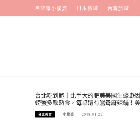
Skip
💟認識小腹婆
日本旅遊
台灣旅遊
to
content
台北吃到飽｜比手大的肥美美國生蠔.超甜
螃蟹多款熟食，每桌還有鴛鴦麻辣鍋！美
小腹婆
2018-01-25
台北美食