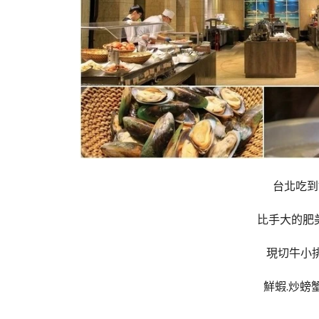
台北吃到
比手大的肥
現切牛小排
鮮蝦.炒螃