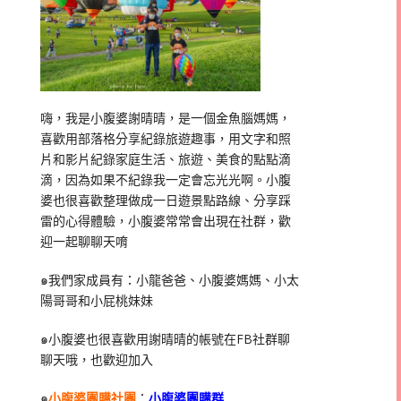
嗨，我是小腹婆謝晴晴，是一個金魚腦媽媽，
喜歡用部落格分享紀錄旅遊趣事，用文字和照
片和影片紀錄家庭生活、旅遊、美食的點點滴
滴，因為如果不紀錄我一定會忘光光啊。小腹
婆也很喜歡整理做成一日遊景點路線、分享踩
雷的心得體驗，小腹婆常常會出現在社群，歡
迎一起聊聊天唷
๑我們家成員有：小龍爸爸、小腹婆媽媽、小太
陽哥哥和小屁桃妹妹
๑小腹婆也很喜歡用謝晴晴的帳號在
FB
社群聊
聊天哦，也歡迎加入
๑
小腹婆團購社團
：
小腹婆團購群