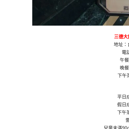
三德大
地址：
電話
午餐時
晚餐時
下午茶
平日成
假日成
下午茶
兒童未滿9