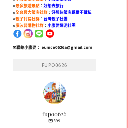
๑
最多旅遊景點
：
好想去旅行
๑
全台最大飯店社群
：
好想住飯店踩雷不藏私
๑
親子討論社群
：
台灣親子社團
๑
腦波弱購物社群
：
小腹婆爛泥社團
✉聯絡小腹婆：
eunice0626a@gmail.com
FUPO0626
fupo0626
399