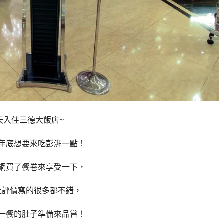
天入住三德大飯店~
年底想要來吃彭湃一點！
網買了餐卷來享受一下，
上評價寫的很多都不錯，
一餐的肚子準備來品嘗！