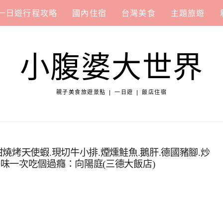
一日遊行程攻略
國內住宿
台灣美食
主題旅遊
小腹婆大世界
親子美食旅遊景點 | 一日遊 | 飯店住宿
燒烤天使蝦.現切牛小排.煙燻鮭魚.鵝肝.德國豬腳.炒
味一次吃個過癮：向陽庭(三德大飯店)