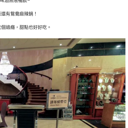
啤酒無限暢飲~
桌還有鴛鴦麻辣鍋！
吃個過癮，甜點也好好吃。