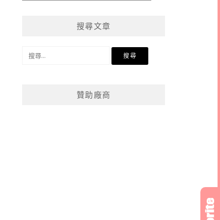
章
分
搜尋文章
類
搜
尋
關
鍵
贊助廠商
字: