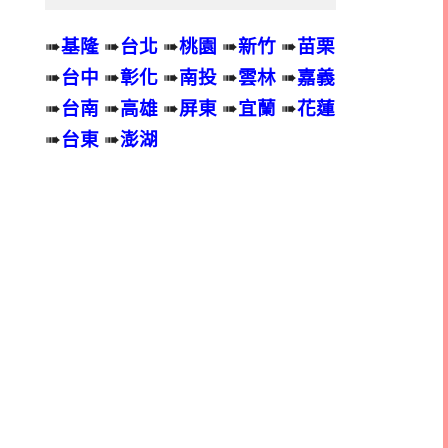
➠
基隆
➠
台北
➠
桃園
➠
新竹
➠
苗栗
➠
台中
➠
彰化
➠
南投
➠
雲林
➠
嘉義
➠
台南
➠
高雄
➠
屏東
➠
宜蘭
➠
花蓮
➠
台東
➠
澎湖