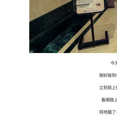
今
剛好碰到
立刻就上
看網路
特地餓了