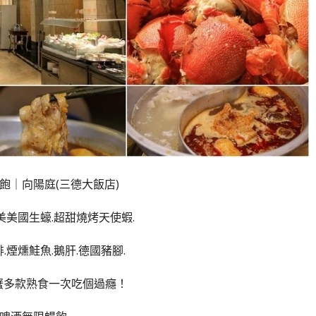
飽｜向陽庭(三德大飯店)
美美國生蠔.超甜燒烤天使蝦.
.煙燻鮭魚.鵝肝.德國豬腳.
蟹多款熟食一次吃個過癮！