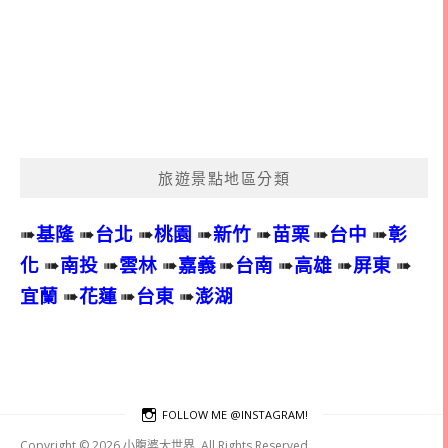
旅遊景點地區分類
➠
基隆
➠
台北
➠
桃園
➠
新竹
➠
苗栗
➠
台中
➠
彰
化
➠
南投
➠
雲林
➠
嘉義
➠
台南
➠
高雄
➠
屏東
➠
宜蘭
➠
花蓮
➠
台東
➠
澎湖
FOLLOW ME @INSTAGRAM!
Copyright © 2026 小腹婆大世界. All Rights Reserved.