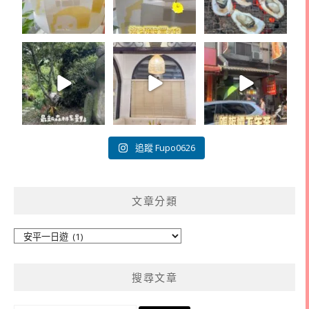
追蹤 Fupo0626
文章分類
文
章
分
搜尋文章
類