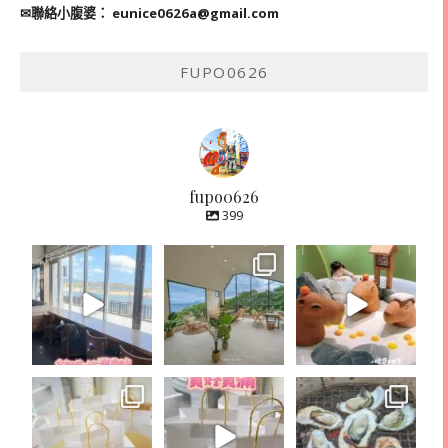
✉聯絡小腹婆：
eunice0626a@gmail.com
FUPO0626
fupo0626
399