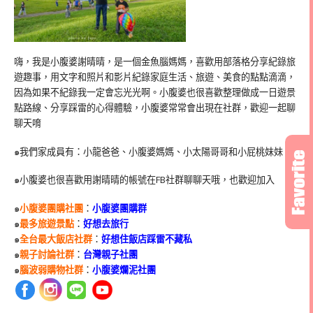
嗨，我是小腹婆謝晴晴，是一個金魚腦媽媽，喜歡用部落格分享紀錄旅
遊趣事，用文字和照片和影片紀錄家庭生活、旅遊、美食的點點滴滴，
因為如果不紀錄我一定會忘光光啊。小腹婆也很喜歡整理做成一日遊景
點路線、分享踩雷的心得體驗，小腹婆常常會出現在社群，歡迎一起聊
聊天唷
๑我們家成員有：小龍爸爸、小腹婆媽媽、小太陽哥哥和小屁桃妹妹
๑小腹婆也很喜歡用謝晴晴的帳號在
FB
社群聊聊天哦，也歡迎加入
๑
小腹婆團購社團
：
小腹婆團購群
๑
最多旅遊景點
：
好想去旅行
๑
全台最大飯店社群
：
好想住飯店踩雷不藏私
๑
親子討論社群
：
台灣親子社團
๑
腦波弱購物社群
：
小腹婆爛泥社團