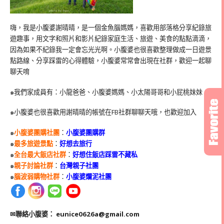
嗨，我是小腹婆謝晴晴，是一個金魚腦媽媽，喜歡用部落格分享紀錄旅
遊趣事，用文字和照片和影片紀錄家庭生活、旅遊、美食的點點滴滴，
因為如果不紀錄我一定會忘光光啊。小腹婆也很喜歡整理做成一日遊景
點路線、分享踩雷的心得體驗，小腹婆常常會出現在社群，歡迎一起聊
聊天唷
๑我們家成員有：小龍爸爸、小腹婆媽媽、小太陽哥哥和小屁桃妹妹
๑小腹婆也很喜歡用謝晴晴的帳號在
FB
社群聊聊天哦，也歡迎加入
๑
小腹婆團購社團
：
小腹婆團購群
๑
最多旅遊景點
：
好想去旅行
๑
全台最大飯店社群
：
好想住飯店踩雷不藏私
๑
親子討論社群
：
台灣親子社團
๑
腦波弱購物社群
：
小腹婆爛泥社團
✉聯絡小腹婆：
eunice0626a@gmail.com