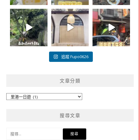
追蹤 Fupo0626
文章分類
文
章
分
搜尋文章
類
搜
尋