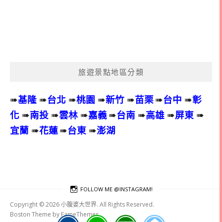
旅遊景點地區分類
➠
基隆
➠
台北
➠
桃園
➠
新竹
➠
苗栗
➠
台中
➠
彰
化
➠
南投
➠
雲林
➠
嘉義
➠
台南
➠
高雄
➠
屏東
➠
宜蘭
➠
花蓮
➠
台東
➠
澎湖
FOLLOW ME @INSTAGRAM!
Copyright © 2026 小腹婆大世界. All Rights Reserved.
Boston Theme by
FameThemes