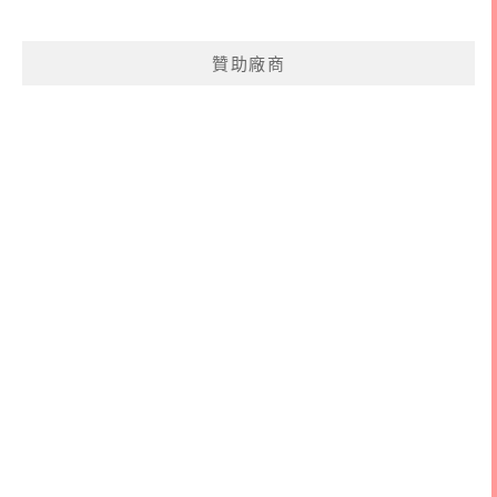
關
鍵
贊助廠商
字: