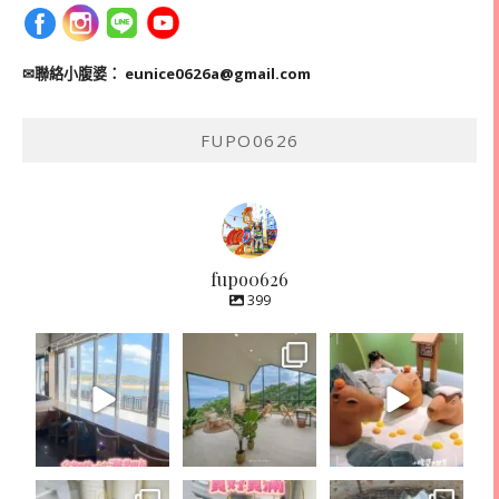
✉聯絡小腹婆：
eunice0626a@gmail.com
FUPO0626
fupo0626
399