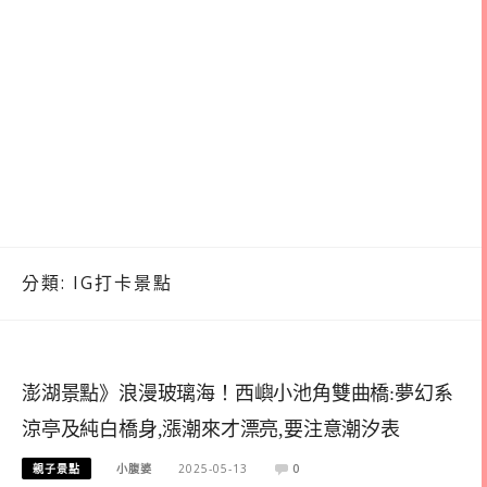
分類:
IG打卡景點
澎湖景點》浪漫玻璃海！西嶼小池角雙曲橋:夢幻系
涼亭及純白橋身,漲潮來才漂亮,要注意潮汐表
親子景點
小腹婆
2025-05-13
0