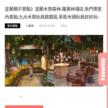
宜蘭親子景點》宜蘭木育森林-羅東林場店,免門票室
內景點,九大木質玩具遊戲區,多款木頭玩具好好玩~
室內景點
小腹婆
2023-10-07
0
…