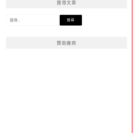
搜尋文章
類
搜
尋
關
鍵
贊助廠商
字: