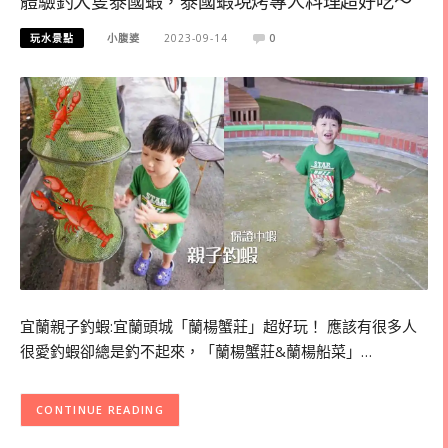
體驗釣大隻泰國蝦，泰國蝦現烤專人料理超好吃～
玩水景點
小腹婆
2023-09-14
0
宜蘭親子釣蝦:宜蘭頭城「蘭楊蟹莊」超好玩！ 應該有很多人
很愛釣蝦卻總是釣不起來，「蘭楊蟹莊&蘭楊船菜」…
CONTINUE READING