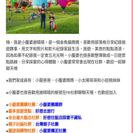
嗨，我是小腹婆謝晴晴，是一個金魚腦媽媽，喜歡用部落格分享紀錄旅
遊趣事，用文字和照片和影片紀錄家庭生活、旅遊、美食的點點滴滴，
因為如果不紀錄我一定會忘光光啊。小腹婆也很喜歡整理做成一日遊景
點路線、分享踩雷的心得體驗，小腹婆常常會出現在社群，歡迎一起聊
聊天唷
๑我們家成員有：小龍爸爸、小腹婆媽媽、小太陽哥哥和小屁桃妹妹
๑小腹婆也很喜歡用謝晴晴的帳號在
FB
社群聊聊天哦，也歡迎加入
๑
小腹婆團購社團
：
小腹婆團購群
๑
最多旅遊景點
：
好想去旅行
๑
全台最大飯店社群
：
好想住飯店踩雷不藏私
๑
親子討論社群
：
台灣親子社團
๑
腦波弱購物社群
：
小腹婆爛泥社團