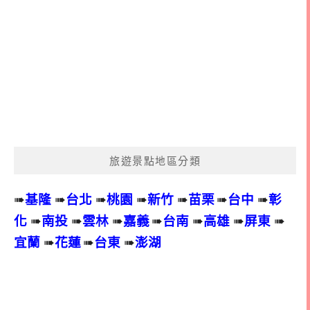
旅遊景點地區分類
➠
基隆
➠
台北
➠
桃園
➠
新竹
➠
苗栗
➠
台中
➠
彰
化
➠
南投
➠
雲林
➠
嘉義
➠
台南
➠
高雄
➠
屏東
➠
宜蘭
➠
花蓮
➠
台東
➠
澎湖