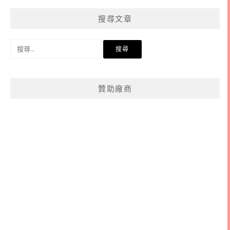
分
搜尋文章
類
搜
尋
關
鍵
贊助廠商
字: