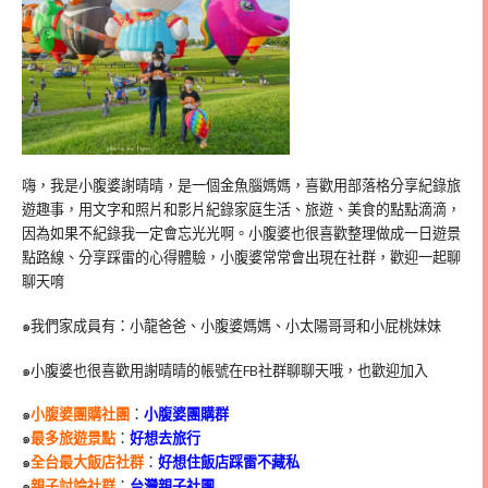
嗨，我是小腹婆謝晴晴，是一個金魚腦媽媽，喜歡用部落格分享紀錄旅
遊趣事，用文字和照片和影片紀錄家庭生活、旅遊、美食的點點滴滴，
因為如果不紀錄我一定會忘光光啊。小腹婆也很喜歡整理做成一日遊景
點路線、分享踩雷的心得體驗，小腹婆常常會出現在社群，歡迎一起聊
聊天唷
๑我們家成員有：小龍爸爸、小腹婆媽媽、小太陽哥哥和小屁桃妹妹
๑小腹婆也很喜歡用謝晴晴的帳號在
FB
社群聊聊天哦，也歡迎加入
๑
小腹婆團購社團
：
小腹婆團購群
๑
最多旅遊景點
：
好想去旅行
๑
全台最大飯店社群
：
好想住飯店踩雷不藏私
๑
親子討論社群
：
台灣親子社團