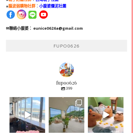
๑
腦波弱購物社群
：
小腹婆爛泥社團
✉聯絡小腹婆：
eunice0626a@gmail.com
FUPO0626
fupo0626
399