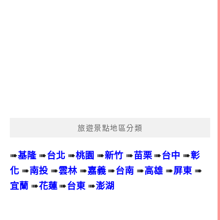
旅遊景點地區分類
➠
基隆
➠
台北
➠
桃園
➠
新竹
➠
苗栗
➠
台中
➠
彰
化
➠
南投
➠
雲林
➠
嘉義
➠
台南
➠
高雄
➠
屏東
➠
宜蘭
➠
花蓮
➠
台東
➠
澎湖