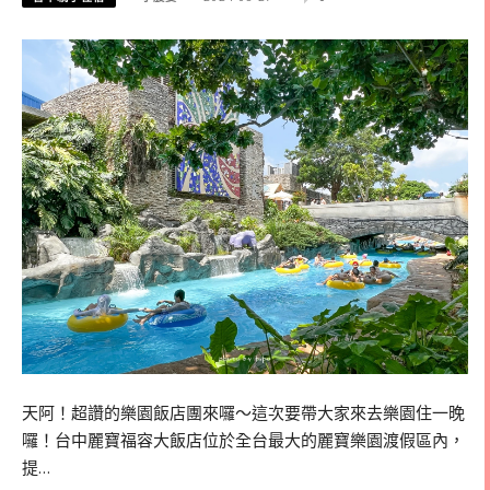
天阿！超讚的樂園飯店團來囉～這次要帶大家來去樂園住一晚
囉！台中麗寶福容大飯店位於全台最大的麗寶樂園渡假區內，
提…