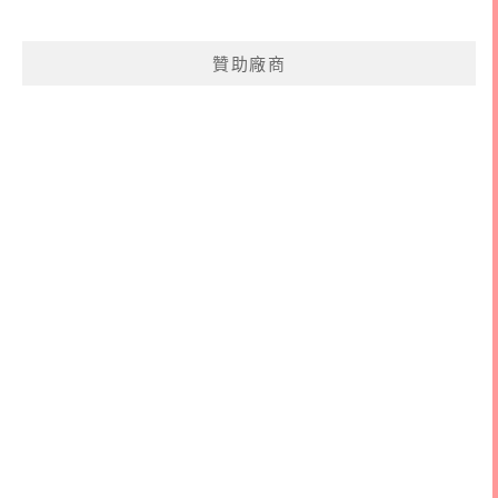
關
鍵
贊助廠商
字: