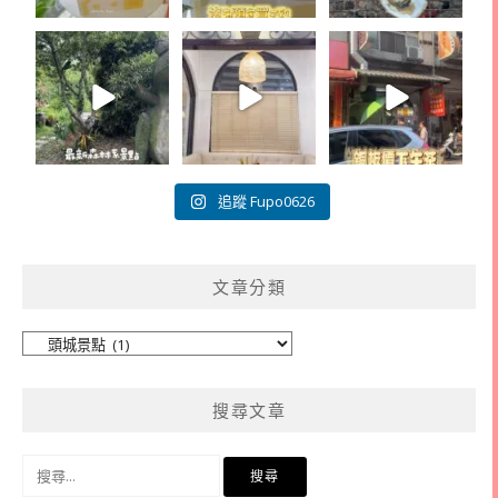
追蹤 Fupo0626
文章分類
文
章
分
搜尋文章
類
搜
尋