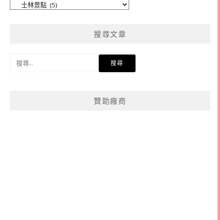
文
章
分
搜尋文章
類
搜
尋
關
鍵
贊助廠商
字: