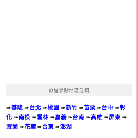
旅遊景點地區分類
➠
基隆
➠
台北
➠
桃園
➠
新竹
➠
苗栗
➠
台中
➠
彰
化
➠
南投
➠
雲林
➠
嘉義
➠
台南
➠
高雄
➠
屏東
➠
宜蘭
➠
花蓮
➠
台東
➠
澎湖