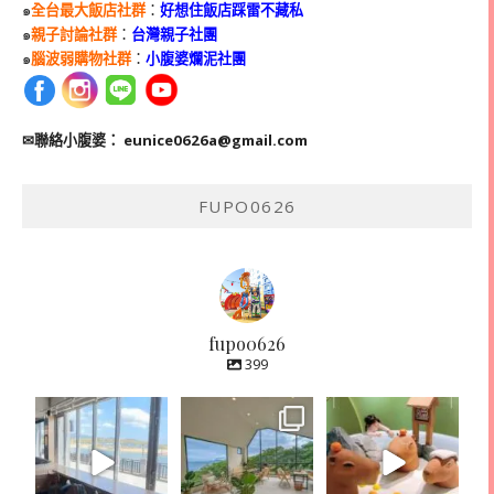
๑
全台最大飯店社群
：
好想住飯店踩雷不藏私
๑
親子討論社群
：
台灣親子社團
๑
腦波弱購物社群
：
小腹婆爛泥社團
✉聯絡小腹婆：
eunice0626a@gmail.com
FUPO0626
fupo0626
399