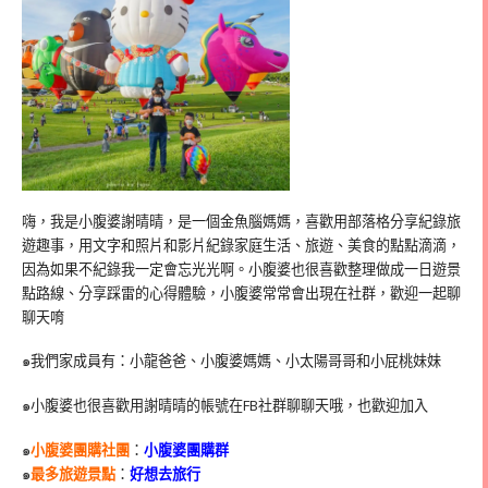
嗨，我是小腹婆謝晴晴，是一個金魚腦媽媽，喜歡用部落格分享紀錄旅
遊趣事，用文字和照片和影片紀錄家庭生活、旅遊、美食的點點滴滴，
因為如果不紀錄我一定會忘光光啊。小腹婆也很喜歡整理做成一日遊景
點路線、分享踩雷的心得體驗，小腹婆常常會出現在社群，歡迎一起聊
聊天唷
๑我們家成員有：小龍爸爸、小腹婆媽媽、小太陽哥哥和小屁桃妹妹
๑小腹婆也很喜歡用謝晴晴的帳號在
FB
社群聊聊天哦，也歡迎加入
๑
小腹婆團購社團
：
小腹婆團購群
๑
最多旅遊景點
：
好想去旅行