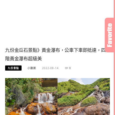
九份金瓜石景點》黃金瀑布，公車下車即抵達，四
階黃金瀑布超級美
九份景點
小腹婆
2022-08-14
0