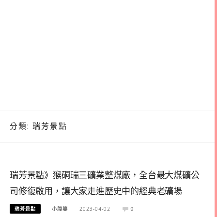
分類:
瑞芳景點
瑞芳景點》猴硐瑞三礦業整煤廠，全台最大煤礦公
司修復啟用，讓大家走進歷史中的經典老礦場
瑞芳景點
小腹婆
2023-04-02
0