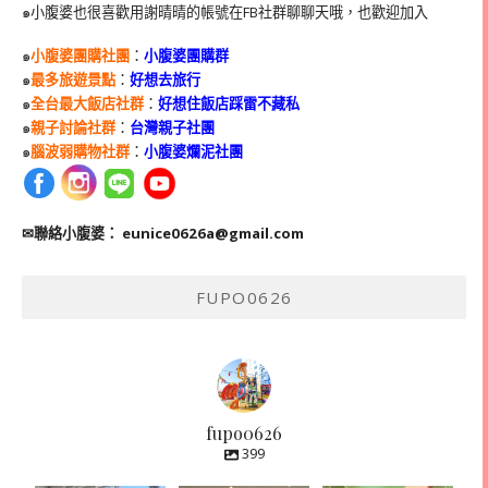
๑小腹婆也很喜歡用謝晴晴的帳號在
FB
社群聊聊天哦，也歡迎加入
๑
小腹婆團購社團
：
小腹婆團購群
๑
最多旅遊景點
：
好想去旅行
๑
全台最大飯店社群
：
好想住飯店踩雷不藏私
๑
親子討論社群
：
台灣親子社團
๑
腦波弱購物社群
：
小腹婆爛泥社團
✉聯絡小腹婆：
eunice0626a@gmail.com
FUPO0626
fupo0626
399