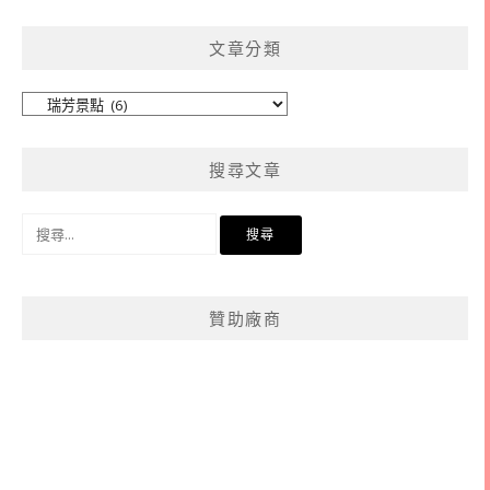
文章分類
文
章
分
搜尋文章
類
搜
尋
關
鍵
贊助廠商
字: