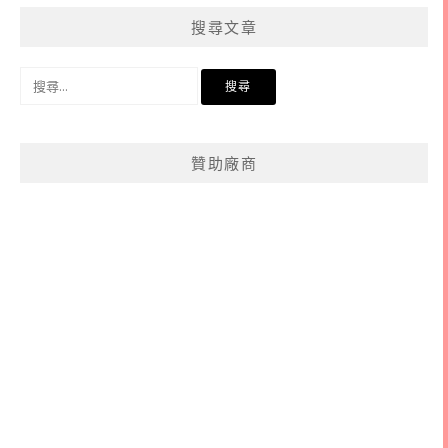
分
搜尋文章
類
搜
尋
關
鍵
贊助廠商
字: