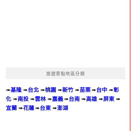
旅遊景點地區分類
➠
基隆
➠
台北
➠
桃園
➠
新竹
➠
苗栗
➠
台中
➠
彰
化
➠
南投
➠
雲林
➠
嘉義
➠
台南
➠
高雄
➠
屏東
➠
宜蘭
➠
花蓮
➠
台東
➠
澎湖