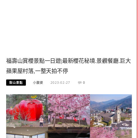
福壽山賞櫻景點一日遊|最新櫻花秘境.景觀餐廳.巨大
蘋果屋村落,一整天拍不停
梨山景點
小腹婆
2023-02-27
0