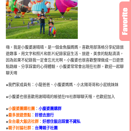
嗨，我是小腹婆謝晴晴，是一個金魚腦媽媽，喜歡用部落格分享紀錄旅
遊趣事，用文字和照片和影片紀錄家庭生活、旅遊、美食的點點滴滴，
因為如果不紀錄我一定會忘光光啊。小腹婆也很喜歡整理做成一日遊景
點路線、分享踩雷的心得體驗，小腹婆常常會出現在社群，歡迎一起聊
聊天唷
๑我們家成員有：小龍爸爸、小腹婆媽媽、小太陽哥哥和小屁桃妹妹
๑小腹婆也很喜歡用謝晴晴的帳號在
FB
社群聊聊天哦，也歡迎加入
๑
小腹婆團購社團
：
小腹婆團購群
๑
最多旅遊景點
：
好想去旅行
๑
全台最大飯店社群
：
好想住飯店踩雷不藏私
๑
親子討論社群
：
台灣親子社團