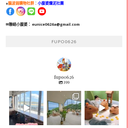
๑
腦波弱購物社群
：
小腹婆爛泥社團
✉聯絡小腹婆：
eunice0626a@gmail.com
FUPO0626
fupo0626
399