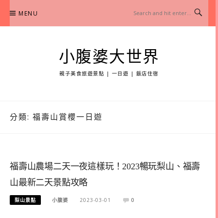
Skip
MENU
to
content
小腹婆大世界
親子美食旅遊景點 | 一日遊 | 飯店住宿
分類:
福壽山賞櫻一日遊
福壽山農場二天一夜這樣玩！2023暢玩梨山、福壽
山最新二天景點攻略
梨山景點
小腹婆
2023-03-01
0