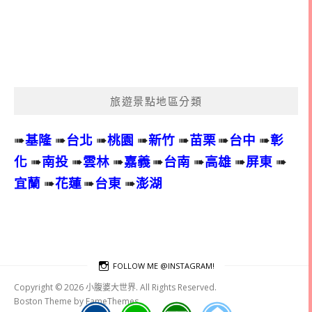
旅遊景點地區分類
➠
基隆
➠
台北
➠
桃園
➠
新竹
➠
苗栗
➠
台中
➠
彰
化
➠
南投
➠
雲林
➠
嘉義
➠
台南
➠
高雄
➠
屏東
➠
宜蘭
➠
花蓮
➠
台東
➠
澎湖
FOLLOW ME @INSTAGRAM!
Copyright © 2026 小腹婆大世界. All Rights Reserved.
Boston Theme by
FameThemes