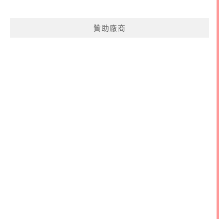
關
鍵
贊助廠商
字: