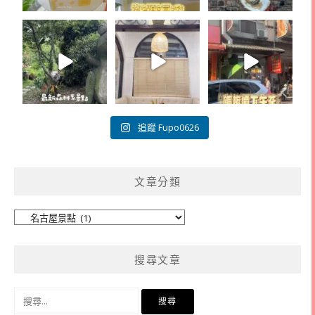
追蹤 Fupo0626
文章分類
文
章
分
搜尋文章
類
搜
尋