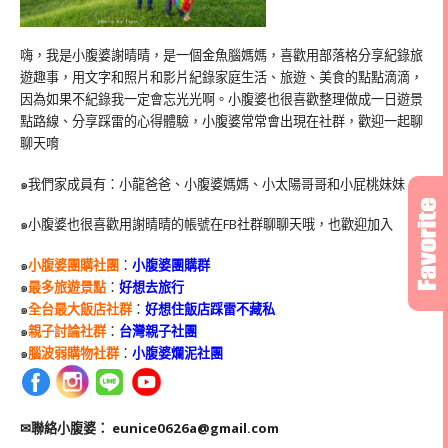
嗨，我是小腹婆謝晴晴，是一個金魚腦媽媽，喜歡用部落格分享紀錄旅
遊趣事，用文字和照片和影片紀錄家庭生活、旅遊、美食的點點滴滴，
因為如果不紀錄我一定會忘光光啊。小腹婆也很喜歡整理做成一日遊景
點路線、分享踩雷的心得體驗，小腹婆常常會出現在社群，歡迎一起聊
聊天唷
๑我們家成員有：小龍爸爸、小腹婆媽媽、小太陽哥哥和小屁桃妹妹
๑小腹婆也很喜歡用謝晴晴的帳號在
FB
社群聊聊天哦，也歡迎加入
๑
小腹婆團購社團
：
小腹婆團購群
๑
最多旅遊景點
：
好想去旅行
๑
全台最大飯店社群
：
好想住飯店踩雷不藏私
๑
親子討論社群
：
台灣親子社團
๑
腦波弱購物社群
：
小腹婆爛泥社團
✉聯絡小腹婆：
eunice0626a@gmail.com