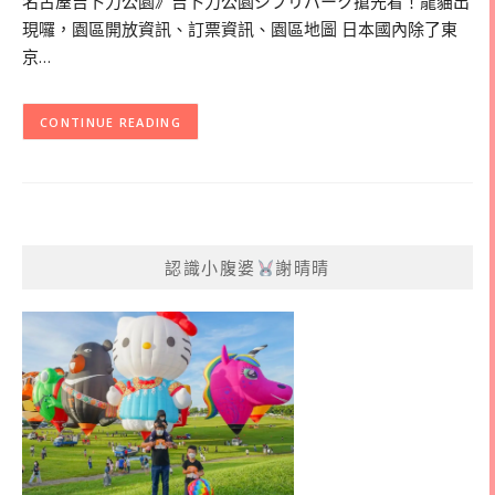
名古屋吉卜力公園》吉卜力公園ジブリパーク搶先看！龍貓出
現囉，園區開放資訊、訂票資訊、園區地圖 日本國內除了東
京…
CONTINUE READING
認識小腹婆
謝晴晴