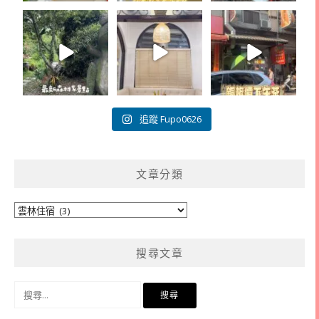
追蹤 Fupo0626
文章分類
文
章
分
搜尋文章
類
搜
尋