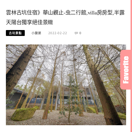
雲林古坑住宿》華山觀止-虫二行館,villa房房型,半露
天陽台獨享絕佳景緻
古坑景點
小腹婆
2022-02-22
0