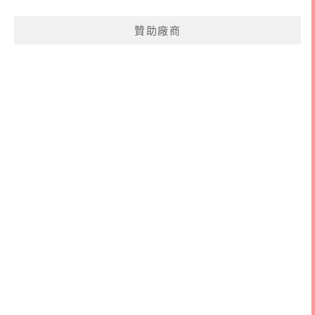
關
鍵
贊助廠商
字: