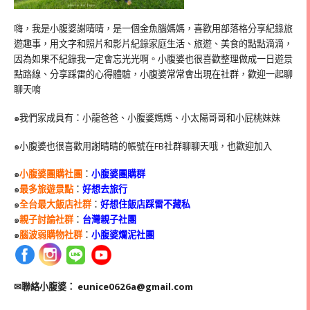
嗨，我是小腹婆謝晴晴，是一個金魚腦媽媽，喜歡用部落格分享紀錄旅
遊趣事，用文字和照片和影片紀錄家庭生活、旅遊、美食的點點滴滴，
因為如果不紀錄我一定會忘光光啊。小腹婆也很喜歡整理做成一日遊景
點路線、分享踩雷的心得體驗，小腹婆常常會出現在社群，歡迎一起聊
聊天唷
๑我們家成員有：小龍爸爸、小腹婆媽媽、小太陽哥哥和小屁桃妹妹
๑小腹婆也很喜歡用謝晴晴的帳號在
FB
社群聊聊天哦，也歡迎加入
๑
小腹婆團購社團
：
小腹婆團購群
๑
最多旅遊景點
：
好想去旅行
๑
全台最大飯店社群
：
好想住飯店踩雷不藏私
๑
親子討論社群
：
台灣親子社團
๑
腦波弱購物社群
：
小腹婆爛泥社團
✉聯絡小腹婆：
eunice0626a@gmail.com