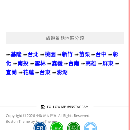
旅遊景點地區分類
➠
基隆
➠
台北
➠
桃園
➠
新竹
➠
苗栗
➠
台中
➠
彰
化
➠
南投
➠
雲林
➠
嘉義
➠
台南
➠
高雄
➠
屏東
➠
宜蘭
➠
花蓮
➠
台東
➠
澎湖
FOLLOW ME @INSTAGRAM!
Copyright © 2026 小腹婆大世界. All Rights Reserved.
Boston Theme by
FameThemes