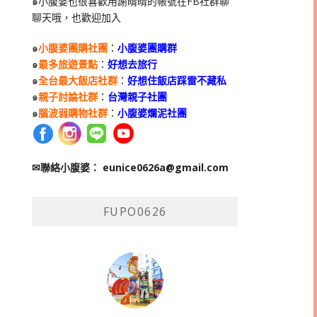
๑小腹婆也很喜歡用謝晴晴的帳號在
FB
社群聊
聊天哦，也歡迎加入
๑
小腹婆團購社團
：
小腹婆團購群
๑
最多旅遊景點
：
好想去旅行
๑
全台最大飯店社群
：
好想住飯店踩雷不藏私
๑
親子討論社群
：
台灣親子社團
๑
腦波弱購物社群
：
小腹婆爛泥社團
✉聯絡小腹婆：
eunice0626a@gmail.com
FUPO0626