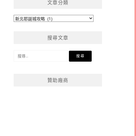
文章分類
文
章
分
搜尋文章
類
搜
尋
關
鍵
贊助廠商
字: